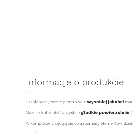
Informacje o produkcie
wysokiej jakości
Szablony wycinane ploterowo z
mate
gładkie powierzchnie
Można nimi zdobić wszystkie
(
W komplecie znajdują się
dwa
rozmiary elementów dzię