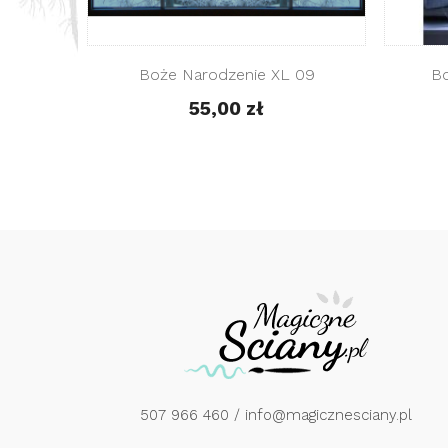
 Narodzenie XL 09B
Boże Narodzenie XL 09C
55,00 zł
55,00 zł
507 966 460
/ info@magicznesciany.pl