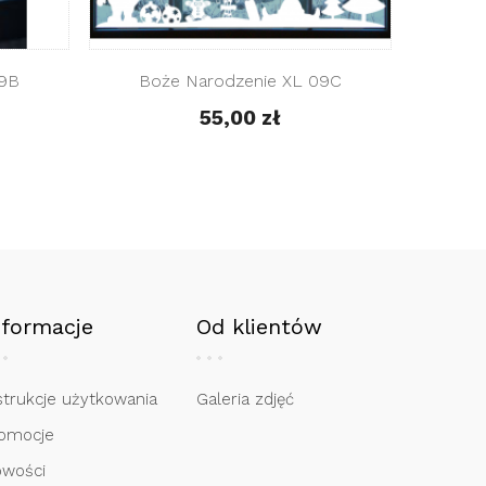
 Narodzenie XL 11
Boże Narodzenie XL 12
55,00 zł
55,00 zł
nformacje
Od klientów
strukcje użytkowania
Galeria zdjęć
omocje
wości