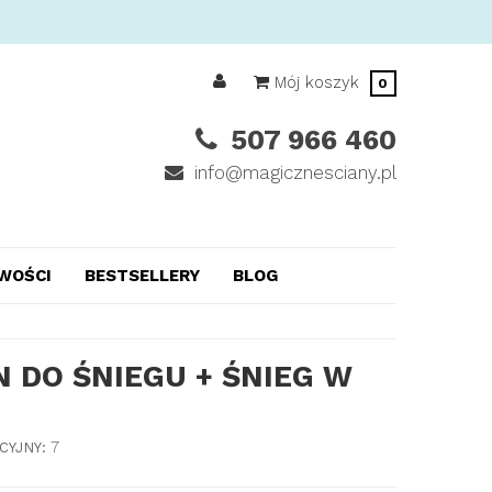
Mój koszyk
0
507 966 460
info@magicznesciany.pl
WOŚCI
BESTSELLERY
BLOG
 DO ŚNIEGU + ŚNIEG W
7
CYJNY: