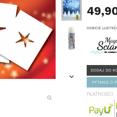
49,90
ODBICIE LUSTR
DODAJ DO K
PYTANIE O 
PŁATNOŚCI