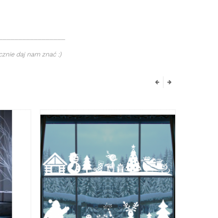
_________________
znie daj nam znać :)