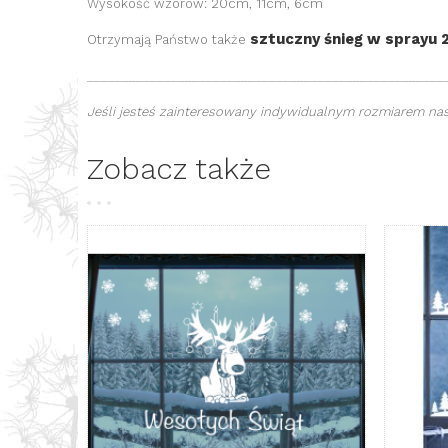
Wysokość wzorów: 20cm, 11cm, 6cm
sztuczny śnieg w sprayu
Otrzymają Państwo także
___________________________________________________
Jeśli jesteś zainteresowany indywidualnym rozmiarem nasz
Zobacz także