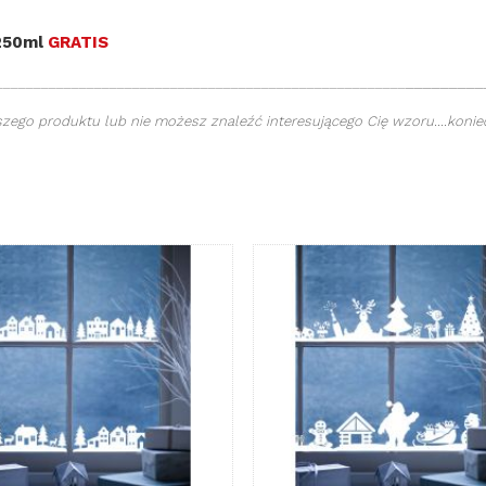
 250ml
GRATIS
_________
______________________________________________________
ego produktu lub nie możesz znaleźć interesującego Cię wzoru....koniec