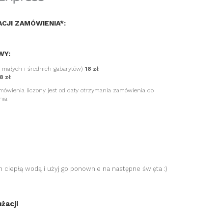
ACJI ZAMÓWIENIA*:
WY:
a małych i średnich gabarytów)
18 zł
8 zł
amówienia liczony jest od daty otrzymania zamówienia do
nia
ciepłą wodą i użyj go ponownie na następne święta :)
żacji
.