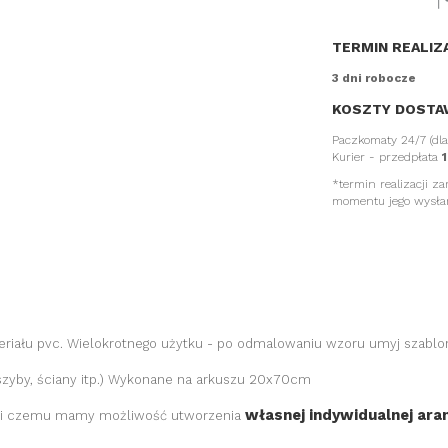
TERMIN REALIZ
3 dni robocze
KOSZTY DOSTA
Paczkomaty 24/7 (dl
Kurier - przedpłata
1
*termin realizacji z
momentu jego wysła
riału pvc. Wielokrotnego użytku - po odmalowaniu wzoru umyj szablon 
szyby, ściany itp.) Wykonane na arkuszu 20x70cm
własnej indywidualnej aran
ki czemu mamy możliwość utworzenia