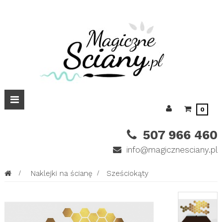
Przełącz
0
nawigacji
507 966 460
info@magicznesciany.pl
>
Naklejki na ścianę
>
Sześciokąty