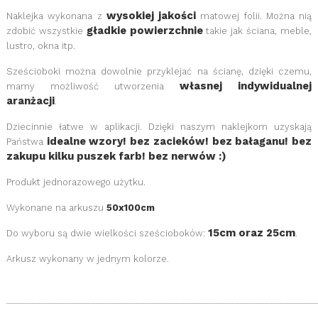
wysokiej jakości
Naklejka wykonana z
matowej
folii
. Można nią
gładkie powierzchnie
zdobić wszystkie
takie jak ściana, meble,
lustro, okna itp.
Sześcioboki można dowolnie przyklejać na ścianę, dzięki czemu,
własnej indywidualnej
mamy możliwość utworzenia
aranżacji
.
Dziecinnie łatwe w aplikacji. Dzięki naszym naklejkom uzyskają
idealne wzory! bez zacieków! bez bałaganu! bez
Państwa
zakupu kilku puszek farb! bez nerwów :)
Produkt jednorazowego użytku.
Wykonane na arkuszu
50x100cm
15cm oraz 25cm
Do wyboru są dwie wielkości sześcioboków:
.
Arkusz wykonany w jednym kolorze.
______________________________________________________________