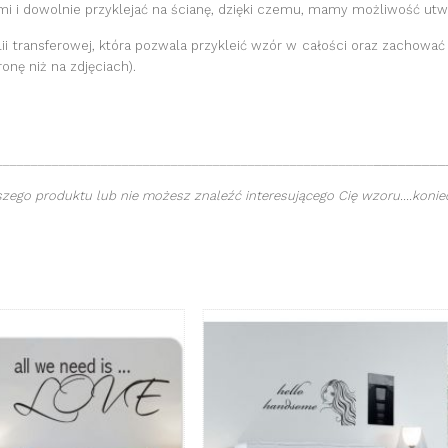
i i dowolnie przyklejać na ścianę, dzięki czemu, mamy możliwość ut
lii transferowej, która pozwala przykleić wzór w całości oraz zachować 
onę niż na zdjęciach).
_________
______________________________________________________
ego produktu lub nie możesz znaleźć interesującego Cię wzoru....koniec