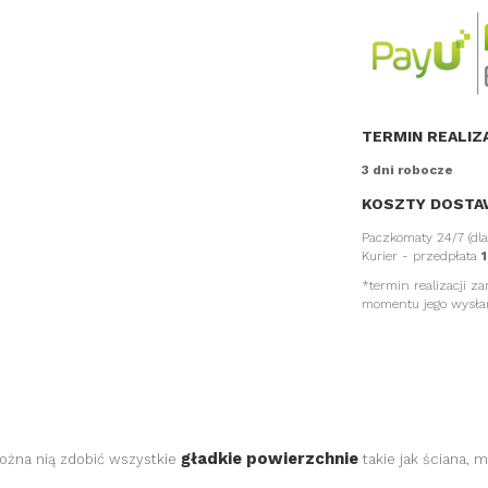
TERMIN REALIZ
3 dni robocze
KOSZTY DOSTA
Paczkomaty 24/7 (dl
Kurier - przedpłata
1
*termin realizacji z
momentu jego wysła
gładkie powierzchnie
Można nią zdobić wszystkie
takie jak ściana, m