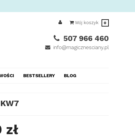
Mój koszyk
0
507 966 460
info@magicznesciany.pl
WOŚCI
BESTSELLERY
BLOG
NKW7
 zł