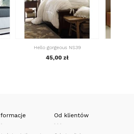
Serce NS43
Dre
40,00 zł
nformacje
Od klientów