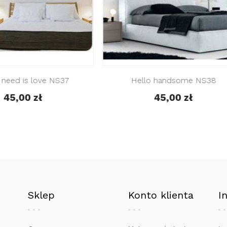
ę jedno życie z Tobą... NS41
Serce NS42
45,00 zł
40,00 zł
Sklep
Konto klienta
I