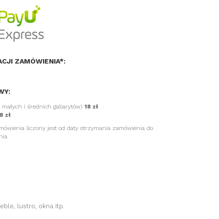
ACJI ZAMÓWIENIA*:
WY:
a małych i średnich gabarytów)
18 zł
8 zł
amówienia liczony jest od daty otrzymania zamówienia do
nia
eble, lustro, okna itp.