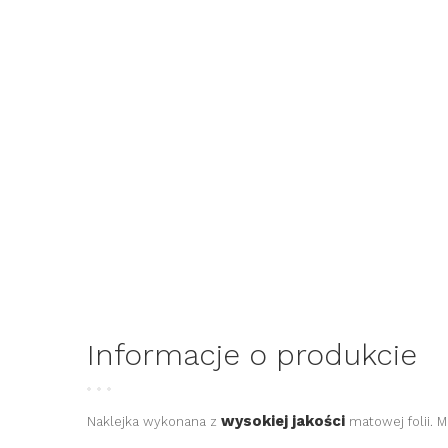
Informacje o produkcie
wysokiej jakości
Naklejka wykonana z
matowej
folii
. 