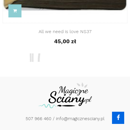
All we need is love NS37
45,00 zł
507 966 460
/ info@magicznesciany.pl