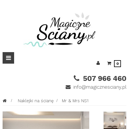
Przełącz
0
nawigacji
507 966 460
info@magicznesciany.pl
>
Naklejki na ścianę
>
Mr & Mrs NS1