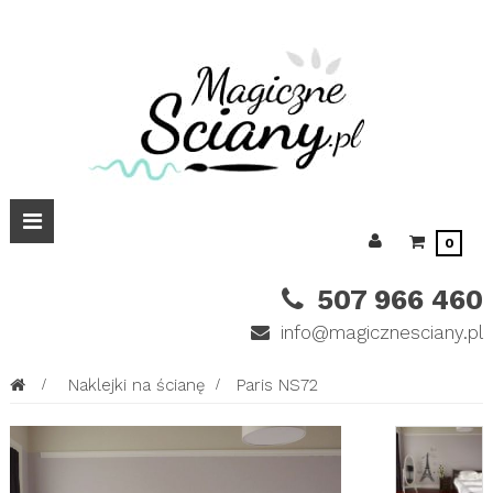
Przełącz
0
nawigacji
507 966 460
info@magicznesciany.pl
>
Naklejki na ścianę
>
Paris NS72